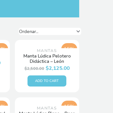
5%
15%
MANTAS
Manta Lúdica Pelotero
Didáctica – León
0
$
2,125.00
$
2,500.00
ADD TO CART
5%
15%
MANTAS