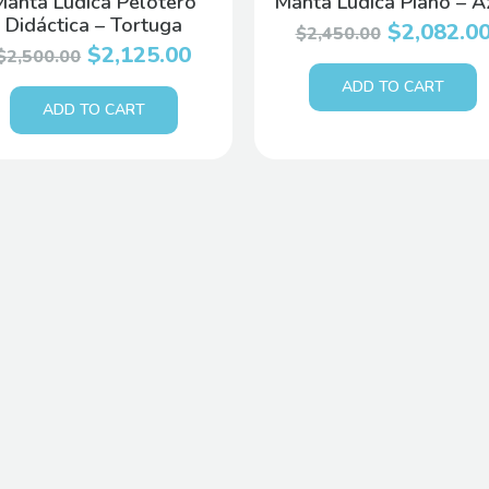
Manta Lúdica Pelotero
Manta Lúdica Piano – A
Didáctica – Tortuga
$
2,082.0
$
2,450.00
$
2,125.00
$
2,500.00
ADD TO CART
ADD TO CART