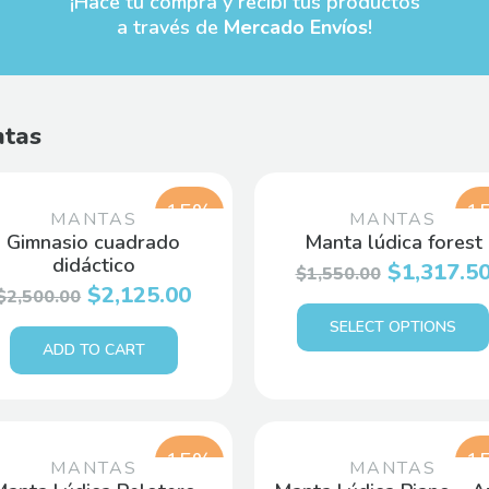
¡Hacé tu compra y recibí tus productos
a través de
Mercado Envíos
!
tas
15%
1
MANTAS
MANTAS
Gimnasio cuadrado
Manta lúdica forest
didáctico
$
1,317.5
$
1,550.00
$
2,125.00
$
2,500.00
SELECT OPTIONS
ADD TO CART
15%
1
MANTAS
MANTAS