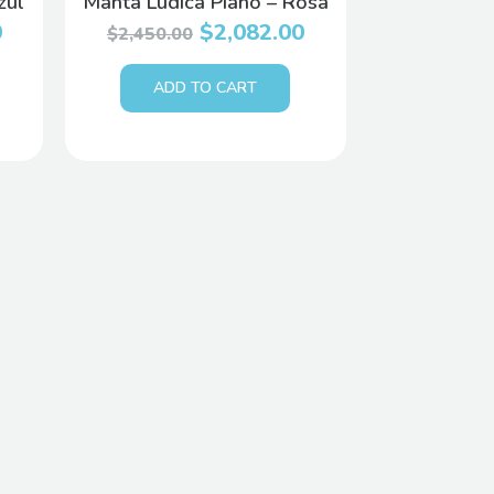
zul
Manta Lúdica Piano – Rosa
0
$
2,082.00
$
2,450.00
ADD TO CART