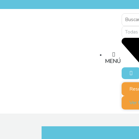
MENÚ
Res
Ver 